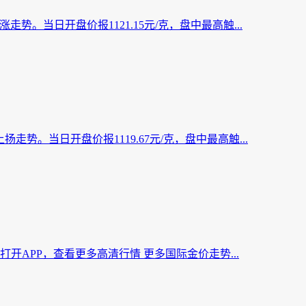
走势。当日开盘价报1121.15元/克，盘中最高触...
扬走势。当日开盘价报1119.67元/克，盘中最高触...
/盎司 打开APP，查看更多高清行情 更多国际金价走势...