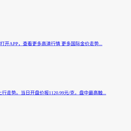
/盎司 打开APP，查看更多高清行情 更多国际金价走势...
行走势。当日开盘价报1120.99元/克，盘中最高触...