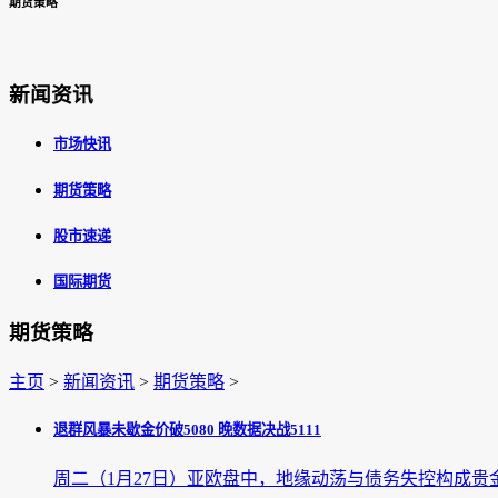
期货策略
新闻资讯
市场快讯
期货策略
股市速递
国际期货
期货策略
主页
>
新闻资讯
>
期货策略
>
退群风暴未歇金价破5080 晚数据决战5111
周二（1月27日）亚欧盘中，地缘动荡与债务失控构成贵