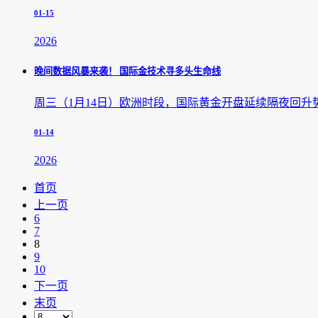
01-15
2026
晚间数据风暴来袭！ 国际金技术寻多头生命线
周三（1月14日）欧洲时段，国际黄金开盘延续隔夜回升
01-14
2026
首页
上一页
6
7
8
9
10
下一页
末页