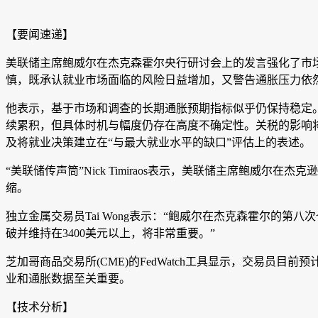
【要闻速递】
美联储主席鲍威尔在杰克森霍尔央行研讨会上的发言强化了市
慎，既承认就业市场面临的风险日益增加，又警告通胀压力依
他表示，基于市场和调查的长期通胀预期指标似乎仍保持稳定
续累积，但具体时机与幅度仍存在高度不确定性。关税的影响将
及将就业决策建立在“与最大就业水平的缺口”评估上的表述。
“美联储传声筒”Nick Timiraos表示，美联储主席鲍
缩。
独立金属交易员Tai Wong表示：“鲍威尔在杰克森霍尔的
破并维持在3400美元以上，将非常重要。”
芝加哥商品交易所(CME)的FedWatch工具显示，交易员目
业和通胀数据至关重要。
【技术分析】