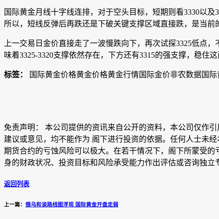
国际黄金月线十字线连排，对于空头目标，短期则看3330以及3315
所以，短线反弹后再跌还是下破关键支撑区域直接跌，是当前
上一交易日金价直接走了一波慢跌向下，再次试探3325低点，不
味着3325-3320支撑依然存在，下方还有3315的强支撑，稳住
标签：
国际黄金价格黄金价格黄金行情国际金价非农数据国际
免责声明： 本公司提供的资讯来自公开的资料，本公司仅作
建议或意见，均不能作为 阁下进行投资的依据。任何人士未经
期货合约的亏蚀风险可以极大。在若干情况下，阁下所蒙受的
身的财政状况、投资目标和风险承受能力作出评估或咨询独立
返回列表
上一篇：
俄乌和谈路线图浮现 国际黄金开盘走弱