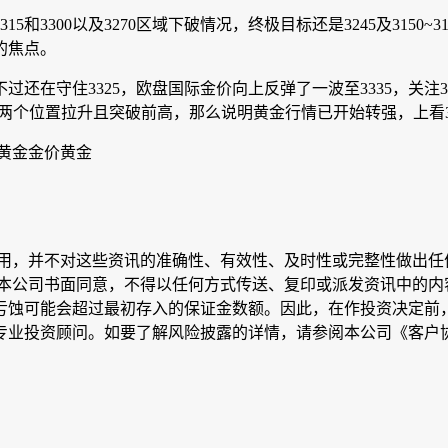
和3300以及3270区域下破情况，终极目标还是3245及3150~3
的焦点。
过还在守住3325，欧盘国际金价向上反弹了一波至3335，关
这两个位置拉升且突破前高，那么说明黄金行情已开始转强，上看3360-
黄金金价黄金
引用，并不对这些资讯的准确性、有效性、及时性或完整性做出任
本公司书面同意，不得以任何方式传送、复印或派发资讯中的内容
亏蚀可能会超过最初存入的保证金数额。因此，在作投资决定前，
专业投资顾问。如要了解风险披露的详情，请参阅本公司《客户